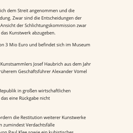
e sich dem Streit angenommen und die
idung. Zwar sind die Entscheidungen der
ch Ansicht der Schlichtungskommission zwar
r, das Kunstwerk abzugeben.
von 3 Mio Euro und befindet sich im Museum
d Kunstsammlers Josef Haubrich aus dem Jahr
 früherem Geschäftsführer Alexander Vömel
Republik in großen wirtschaftlichen
 das eine Rückgabe nicht
dern die Restitution weiterer Kunstwerke
n zumindest Verdachtsfälle
 von Paul Klee sowie ein kubistisches