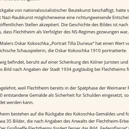
ckgabe von nationalsozialistischer Beutekunst beschäftigt, hatt
it Nazi-Raubkunst möglicherweise eine richtungweisende Entsche
fentlichen Stellen akzeptiert. Die Geschichte des Bildes ist na
en, dass Flechtheim als Verfolgter des NS-Regimes gezwungen wa
alers Oskar Kokoschka „Portrait Tilla Durieux“ hat einen Wert 
eichische Schauspielerin, die Oskar Kokoschka 1910 portraitierte.
g befindet, beruht auf einer Schenkung des Kölner Juristen un
as Bild nach Angaben der Stadt 1934 gutgläubig bei Flechtheims
bgelehnt, weil Flechtheim bereits in der Spätphase der Weimarer 
0 entstandene Gemälde als Sicherheit für Schulden eingesetzt, so
ndet werden kann.
theim bestehen auf die Rückgabe des Kokoschka Gemäldes und for
wa 35 Bilder, die nach Angaben des Anwalts der Flechtheim-Erbe
 Der Großneffe Flechtheims fordert ferner das Bild „Federpflanze“