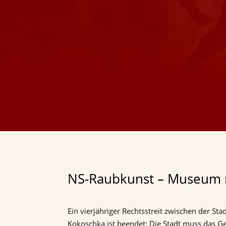
NS-Raubkunst – Museum r
Ein vierjähriger Rechtsstreit zwischen der S
Kokoschka ist beendet: Die Stadt muss das 