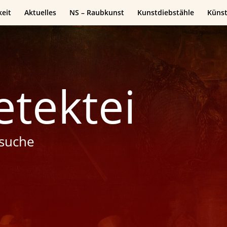
keit
Aktuelles
NS – Raubkunst
Kunstdiebstähle
Künst
tektei
esuche